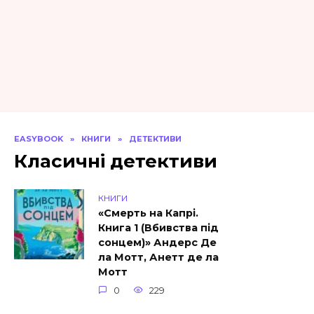
EASYBOOK
»
КНИГИ
»
ДЕТЕКТИВИ
Класичні детективи
КНИГИ
«Смерть на Капрі.
Книга 1 (Вбивства під
сонцем)» Андерс Де
ла Мотт, Анетт де ла
Мотт
0
229