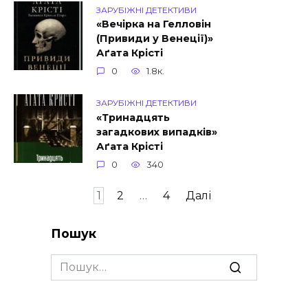
ЗАРУБІЖНІ ДЕТЕКТИВИ
«Вечірка на Гелловін
(Привиди у Венеції)»
Аґата Крісті
0
1.8к.
ЗАРУБІЖНІ ДЕТЕКТИВИ
«Тринадцять
загадкових випадкiв»
Аґата Крісті
0
340
Пагінація
1
2
…
4
Далі
записів
Пошук
Search
for: