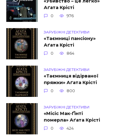
«Убивство – це легко»
Аґата Крісті
0
976
ЗАРУБІЖНІ ДЕТЕКТИВИ
«Таємниці пансіону»
Аґата Крісті
0
864
ЗАРУБІЖНІ ДЕТЕКТИВИ
«Таємниця відірваної
пряжки» Аґата Крісті
0
800
ЗАРУБІЖНІ ДЕТЕКТИВИ
«Місіс Мак-Ґінті
померла» Аґата Крісті
0
424