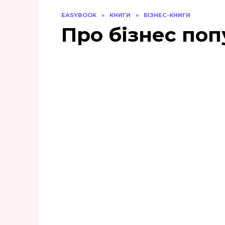
EASYBOOK
»
КНИГИ
»
БІЗНЕС-КНИГИ
Про бізнес по
«Полювання на увагу»
Гарі Вайнерчук
0
190
«Мова лідерства. Як
побудувати дієву
комунікацію в